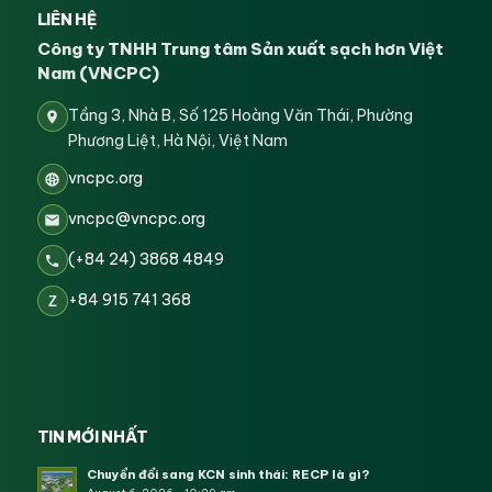
LIÊN HỆ
Công ty TNHH Trung tâm Sản xuất sạch hơn Việt
Nam (VNCPC)
Tầng 3, Nhà B, Số 125 Hoàng Văn Thái, Phường
Phương Liệt, Hà Nội, Việt Nam
vncpc.org
vncpc@vncpc.org
(+84 24) 3868 4849
+84 915 741 368
Z
TIN MỚI NHẤT
Chuyển đổi sang KCN sinh thái: RECP là gì?