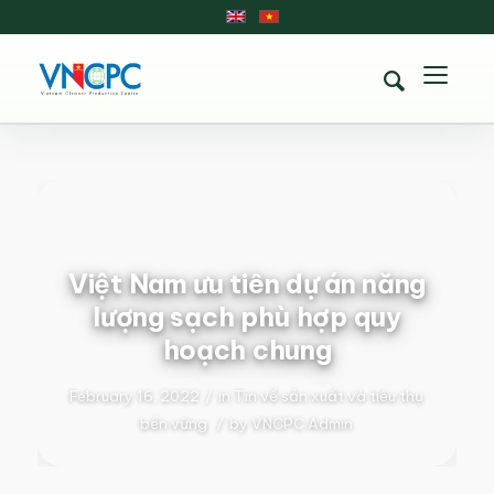
Việt Nam ưu tiên dự án năng
lượng sạch phù hợp quy
hoạch chung
February 16, 2022
/
in
Tin về sản xuất và tiêu thụ
bền vững
/
by
VNCPC Admin