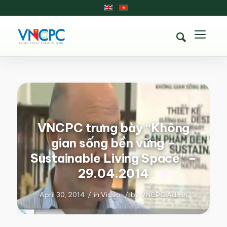
VNCPC trưng bày “Không
gian sống bền vững –
Sustainable Living Space” –
29.04.2014
April 30, 2014
/
in
Video
/
by
VNCPC Admin