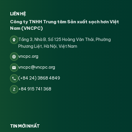
LIÊN HỆ
Công ty TNHH Trung tâm Sản xuất sạch hơn Việt
Nam (VNCPC)
Tầng 3, Nhà B, Số 125 Hoàng Văn Thái, Phường
Phương Liệt, Hà Nội, Việt Nam
vncpc.org
vncpc@vncpc.org
(+84 24) 3868 4849
+84 915 741 368
Z
TIN MỚI NHẤT