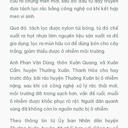
cứu ra chủng men mới, sau đó đầu tư dây truyền
đưa tách lọc rác bằng công nghệ cơ khí kết hợp
men vi sinh.
Qua đó, tách lọc được nylon túi bóng, từ đó chế
xuất ra hạt nhựa làm nguyên liệu sản xuất ra đồ
gia dụng; lọc ra mùn hữu cơ để dùng bón cho cây
trồng, giảm thiểu được ô nhiễm môi trường.
Anh Phan Văn Dũng, thôn Xuân Quang, xã Xuân
Cẩm, huyện Thường Xuân, Thanh Hóa cho hay
trước đây, bãi rác huyện Thường Xuân bị ô nhiễm
nặng, sau khi có công nghệ xử lý rác thải mới,
môi trường đã trong sạch hơn, vấn đề ruồi, muỗi
ô nhiễm được khắc phục rõ rệt. Người dân quanh
vùng đã không còn lo nguồn nước bị ô nhiễm.
Theo thông tin từ Ủy ban Nhân dân huyện