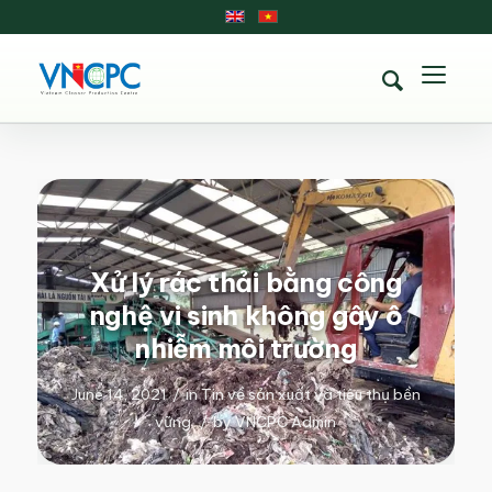
Xử lý rác thải bằng công
nghệ vi sinh không gây ô
nhiễm môi trường
June 14, 2021
/
in
Tin về sản xuất và tiêu thụ bền
vững
/
by
VNCPC Admin