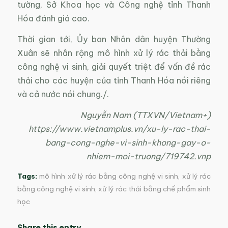
tường, Sở Khoa học và Công nghệ tỉnh Thanh
Hóa đánh giá cao.
Thời gian tới, Ủy ban Nhân dân huyện Thường
Xuân sẽ nhân rộng mô hình xử lý rác thải bằng
công nghệ vi sinh, giải quyết triệt để vấn đề rác
thải cho các huyện của tỉnh Thanh Hóa nói riêng
và cả nước nói chung./.
Nguyễn Nam (TTXVN/Vietnam+)
https://www.vietnamplus.vn/xu-ly-rac-thai-
bang-cong-nghe-vi-sinh-khong-gay-o-
nhiem-moi-truong/719742.vnp
Tags:
mô hình xử lý rác bằng công nghệ vi sinh
,
xử lý rác
bằng công nghệ vi sinh
,
xử lý rác thải bằng chế phẩm sinh
học
Share this entry