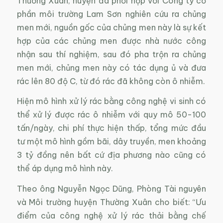
Thường Xuân, huyện đã phối hợp với Công ty cổ
phần môi trường Lam Sơn nghiên cứu ra chủng
men mới, nguồn gốc của chủng men này là sự kết
hợp của các chủng men được nhà nước công
nhận sau thí nghiệm, sau đó pha trộn ra chủng
men mới, chủng men này có tác dụng ủ và đưa
rác lên 80 độ C, từ đó rác đã không còn ô nhiễm.
Hiện mô hình xử lý rác bằng công nghệ vi sinh có
thể xử lý được rác ô nhiễm với quy mô 50-100
tấn/ngày, chi phí thực hiện thấp, tổng mức đầu
tư một mô hình gồm bãi, dây truyền, men khoảng
3 tỷ đồng nên bất cứ địa phương nào cũng có
thể áp dụng mô hình này.
Theo ông Nguyễn Ngọc Dũng, Phòng Tài nguyên
và Môi trường huyện Thường Xuân cho biết: “Ưu
điểm của công nghệ xử lý rác thải bằng chế