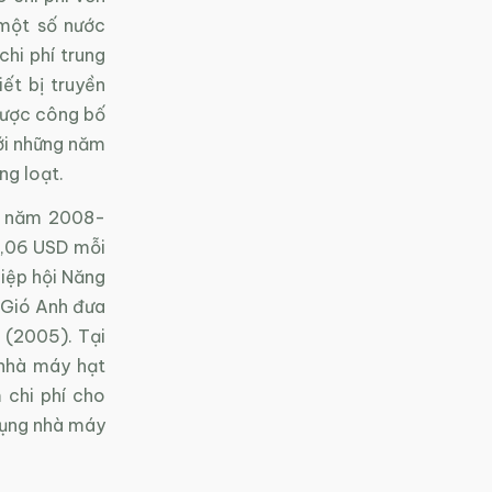
 một số nước
hi phí trung
iết bị truyền
 được công bố
ới những năm
ng loạt.
ới năm 2008-
0,06 USD mỗi
iệp hội Năng
 Gió Anh đưa
 (2005). Tại
 nhà máy hạt
 chi phí cho
dụng nhà máy