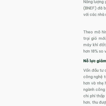
Năng lượng 
(BNEF) đã bá
với các nhà
Theo mô hìn
trại gió m
máy khí đốt
hơn 18% so v
Nỗ lực giảm
Vốn đầu tư d
công nghệ tu
hơn và nhẹ h
ngành công 
chi phí thấp
hơn, thu đư