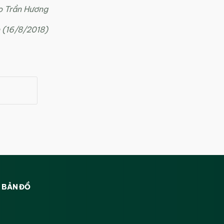
o Trần Hương
n
(16/8/2018)
BẢN ĐỒ