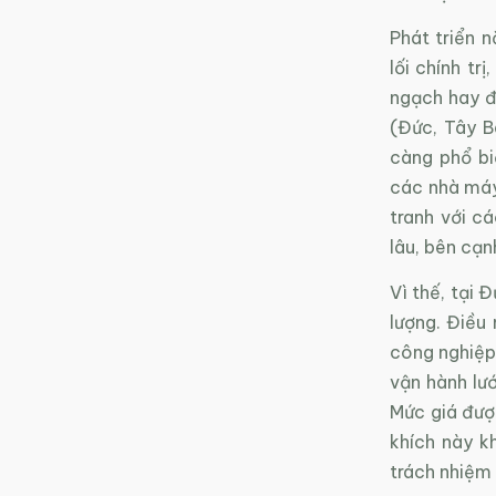
Phát triển 
lối chính tr
ngạch hay đấ
(Đức, Tây B
càng phổ bi
các nhà máy 
tranh với c
lâu, bên cạ
Vì thế, tại 
lượng. Điều 
công nghiệp 
vận hành lướ
Mức giá được
khích này k
trách nhiệm 