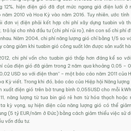
 12%, hiện điện gió đã đạt mức ngang giá điện lưới ở
 năm 2010 và Hoa Kỳ vào năm 2016. Tuy nhiên, ước tính c
i đơn vị điện phải kết hợp chi phí xây dựng tuabin và th
, trả lại cho nhà đầu tư (chi phí rủi ro), nên con số chi phí
nhau. Năm 2004, chi phí năng lượng gió chỉ bằng 1/5 so v
 càng giảm khi tuabin gió công suất lớn được sản xuất hà
012, chi phí vốn cho tuabin gió thấp hơn đáng kể so v
phí của điện gió đã giảm trong 2 năm qua khoảng 0,05 – 
 0,02 USD so với điện than” – một báo cáo năm 2011 của H
a Kỳ viết. Trong khi đó, báo cáo của Hiệp hội Năng lượng
ản xuất điện gió trên bờ trung bình 0,055USD cho mỗi kWh
1, năng lượng từ tua bin gió rẻ hơn từ hóa thạch hoặc
 ta kỳ vọng, sự hiện diện của năng lượng gió có thể giảm
dùng (5 tỷ EUR/năm ở Đức) bằng cách giảm thiểu việc sử 
ều vốn đầu tư.