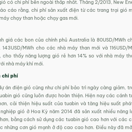
gió có chi phí bên ngoài thấp nhất. Tháng 2/2013, New En
o cáo rằng, chi phí sản xuất điện từ các trang trại gió 
 máy chạy than hoặc chạy gas mới.
h giá các bon của chính phủ Australia là 80USD/MWh c
ới, 143USD/MWh cho các nhà máy than mới và 116USD/
, cho thấy năng lượng gió rẻ hơn 14% so với nhà máy th
ới nhà máy khí mới.
 chi phí
ự án điện gió cũng như chi phí bảo trì ngày càng giảm, t
abin gió cũng luôn được hoàn thiện. Hiện nay các cánh tu
ơn, cải thiện hiệu suất của tuabin và tăng hiệu suất phát
nghiệp gió ở Hoa Kỳ năm 2014 đã sản xuất nhiều năng l
 hơn, bằng cách sử dụng các tuabin gió cao hơn với các c
ợc những cơn gió mạnh ở độ cao cao hơn. Điều này đã mở