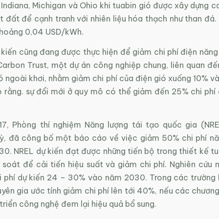
 Indiana, Michigan và Ohio khi tuabin gió được xây dựng 
 đất để cạnh tranh với nhiên liệu hóa thạch như than đá.
khoảng 0,04 USD/kWh.
kiến cũng đang được thực hiện để giảm chi phí điện năng 
 Carbon Trust, một dự án công nghiệp chung, liên quan đế
ió ngoài khơi, nhằm giảm chi phí của điện gió xuống 10% 
o rằng. sự đổi mới ở quy mô có thể giảm đến 25% chi phí 
7, Phòng thí nghiệm Năng lượng tái tạo quốc gia (NR
ỳ, đã công bố một báo cáo về việc giảm 50% chi phí nă
. NREL dự kiến đạt được những tiến bộ trong thiết kế tua
 soát để cải tiến hiệu suất và giảm chi phí. Nghiên cứu 
i phí dự kiến 24 – 30% vào năm 2030. Trong các trường 
yên gia ước tính giảm chi phí lên tới 40%, nếu các chương
triển công nghệ đem lại hiệu quả bổ sung.