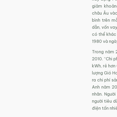
giảm khoảng
châu Âu vào
bình trên mỗ
dẫn, vốn vay
có thể khác 
1980 và ngày
Trong năm 2
2010. “Chi 
kWh, rẻ hơn
lượng Gió Ho
ra chi phí s
Anh năm 201
nhân. Người
người tiêu 
điện tốn nhi