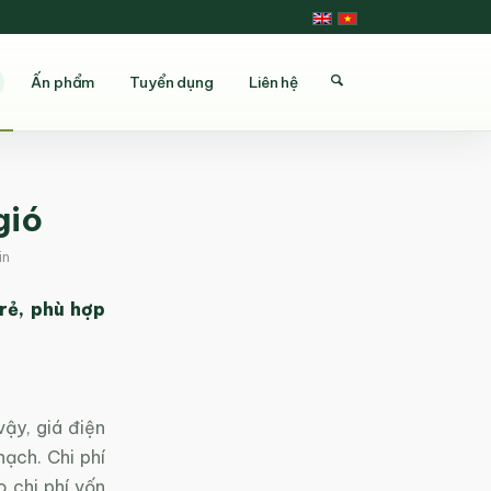
Ấn phẩm
Tuyển dụng
Liên hệ
gió
in
rẻ, phù hợp
vậy, giá điện
hạch. Chi phí
 chi phí vốn