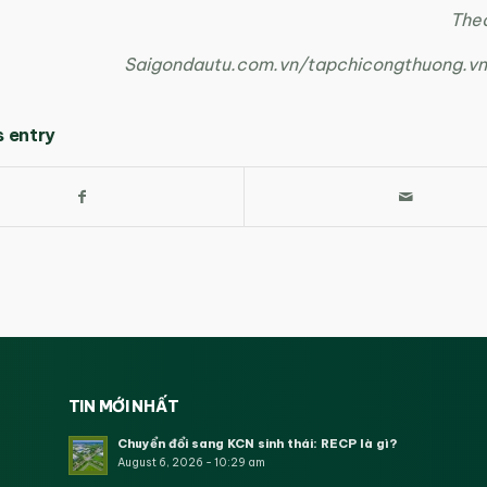
The
Saigondautu.com.vn/tapchicongthuong.v
s entry
TIN MỚI NHẤT
Chuyển đổi sang KCN sinh thái: RECP là gì?
August 6, 2026 - 10:29 am