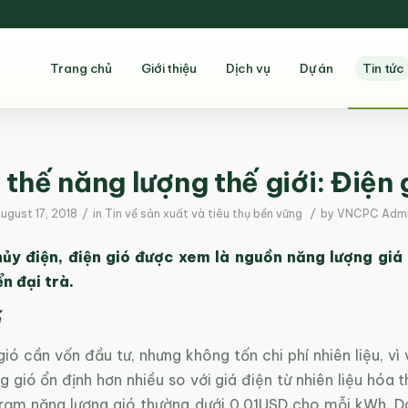
Trang chủ
Giới thiệu
Dịch vụ
Dự án
Tin tức
 thế năng lượng thế giới: Điện 
/
/
ugust 17, 2018
in
Tin về sản xuất và tiêu thụ bền vững
by
VNCPC Adm
hủy điện, điện gió được xem là nguồn năng lượng giá 
ển đại trà.
ế
ió cần vốn đầu tư, nhưng không tốn chi phí nhiên liệu, vì 
g gió ổn định hơn nhiều so với giá điện từ nhiên liệu hóa t
trạm năng lượng gió thường dưới 0,01USD cho mỗi kWh. Do