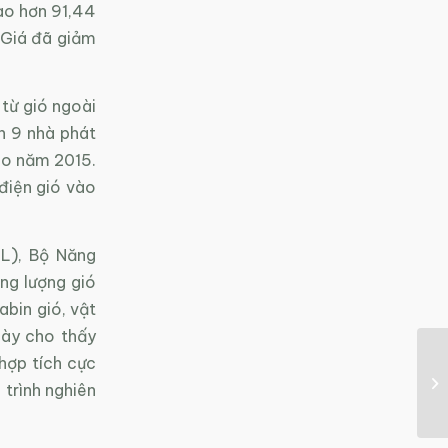
cao hơn 91,44
 Giá đã giảm
từ gió ngoài
n 9 nhà phát
vào năm 2015.
điện gió vào
EL), Bộ Năng
ng lượng gió
bin gió, vật
này cho thấy
hợp tích cực
 trình nghiên