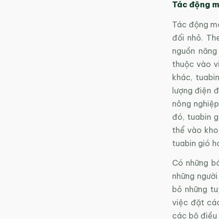
Tác động m
Tác động môi
đối nhỏ. Th
nguồn năng 
thuộc vào vi
khác, tuabi
lượng điện đ
nông nghiệp
đó, tuabin 
thể vào kho
tuabin gió 
Có những bá
những người 
bỏ những tu
việc đặt các
các bộ điều 