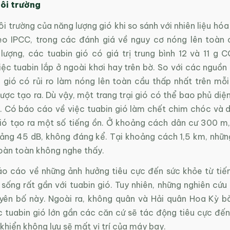
ôi trường
 trường của năng lượng gió khi so sánh với nhiên liệu hó
eo IPCC, trong các đánh giá về nguy cơ nóng lên toàn
lượng, các tuabin gió có giá trị trung bình 12 và 11 g 
ệc tuabin lắp ở ngoài khơi hay trên bờ. So với các nguồn
n gió có rủi ro làm nóng lên toàn cầu thấp nhất trên mỗi
ược tạo ra. Dù vậy, một trang trại gió có thể bao phủ diện
. Có báo cáo về việc tuabin gió làm chết chim chóc và d
gió tạo ra một số tiếng ồn. Ở khoảng cách dân cư 300 m,
ảng 45 dB, không đáng kể. Tại khoảng cách 1,5 km, những
hoàn toàn không nghe thấy.
o cáo về những ảnh hưởng tiêu cực đến sức khỏe từ tiến
sống rất gần với tuabin gió. Tuy nhiên, những nghiên cứu
yên bố này. Ngoài ra, không quân và Hải quân Hoa Kỳ bà
 tuabin gió lớn gần các căn cứ sẽ tác động tiêu cực đến 
khiển không lưu sẽ mất vị trí của máy bay.