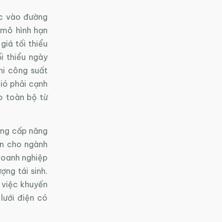
ộc vào đường
c mô hình hạn
giá tối thiểu
i thiểu ngày
hi công suất
gió phải cạnh
o toàn bộ từ
cung cấp năng
ện cho ngành
 doanh nghiệp
ợng tái sinh.
, việc khuyến
lưới điện có