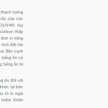
a thạch tương
 cầu của các
CO2/kWh, tùy
 carbon thấp
 đơn vị năng
 tích đất lớn
ơi. Bên cạnh
 tiếng ồn có
 tiếng ồn từ
g ồn đối với
 khác lại bác
y tỏ lo ngại
radar, khiến