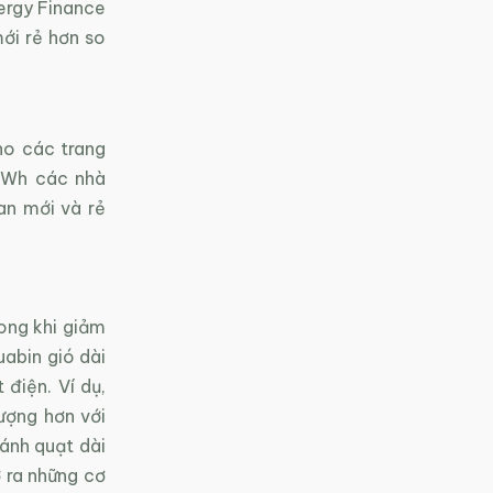
ergy Finance
mới rẻ hơn so
ho các trang
MWh các nhà
an mới và rẻ
rong khi giảm
abin gió dài
 điện. Ví dụ,
ượng hơn với
ánh quạt dài
 ra những cơ