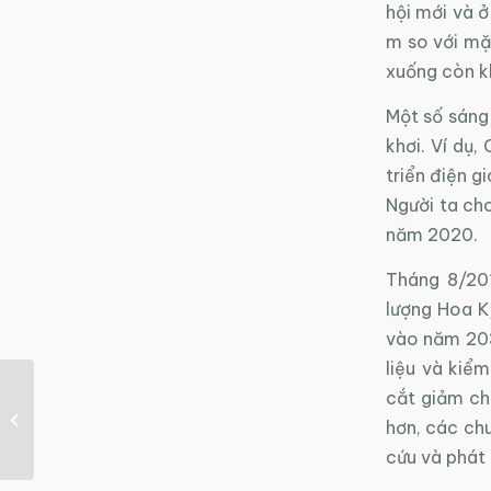
hội mới và ở
m so với mặt
xuống còn 
Một số sáng 
khơi. Ví dụ,
triển điện g
Người ta ch
năm 2020.
Tháng 8/201
lượng Hoa K
vào năm 2030
liệu và kiểm
cắt giảm ch
Thách thức trong
chuyển giao công
hơn, các chu
nghệ vào Việt Nam
cứu và phát 