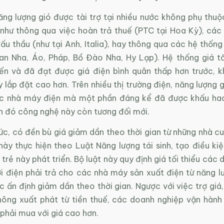
năng lượng gió được tài trợ tại nhiều nước không phụ thu
ị, như thông qua việc hoàn trả thuế (PTC tại Hoa Kỳ), cá
u thầu (như tại Anh, Italia), hay thông qua các hệ thống 
an Nha, Áo, Pháp, Bồ Đào Nha, Hy Lạp). Hệ thống giá tố
ến và đã đạt được giá điện bình quân thấp hơn trước, k
lắp đặt cao hơn. Trên nhiều thị trường điện, năng lượng 
ác nhà máy điện mà một phần đáng kể đã được khấu ha
nh đó công nghệ này còn tương đối mới.
Đức, có đền bù giá giảm dần theo thời gian từ những nhà 
này thực hiện theo Luật Năng lượng tái sinh, tạo điều ki
trẻ này phát triển. Bộ luật này quy định giá tối thiểu các
i điện phải trả cho các nhà máy sản xuất điện từ năng lư
 ấn định giảm dần theo thời gian. Ngược với việc trợ giá
hông xuất phát từ tiền thuế, các doanh nghiệp vận hành 
phải mua với giá cao hơn.