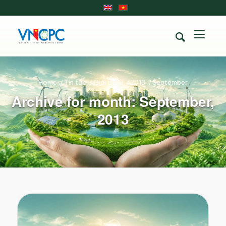
Home
/
Tin tức
/
Giới thiệu
/
2013
/
September
Archive for month: September,
2013