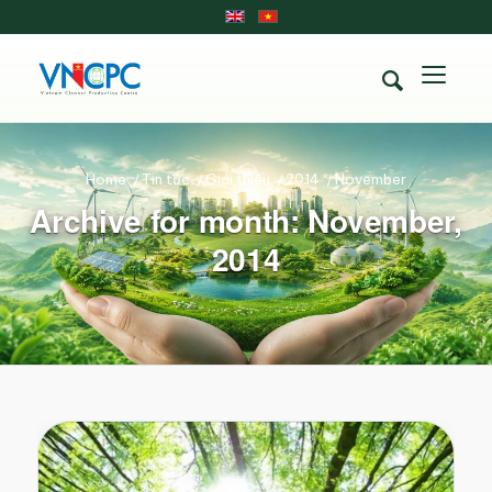
Home
/
Tin tức
/
Giới thiệu
/
2014
/
November
Archive for month: November,
2014