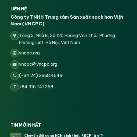
LIÊN HỆ
Công ty TNHH Trung tâm Sản xuất sạch hơn Việt
Nam (VNCPC)
Tầng 3, Nhà B, Số 125 Hoàng Văn Thái, Phường
Phương Liệt, Hà Nội, Việt Nam
vncpc.org
vncpc@vncpc.org
(+84 24) 3868 4849
+84 915 741 368
Z
TIN MỚI NHẤT
Chuyển đổi sang KCN sinh thái: RECP là gì?