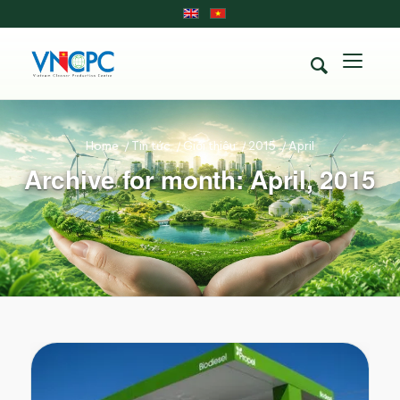
Home
/
Tin tức
/
Giới thiệu
/
2015
/
April
Archive for month: April, 2015