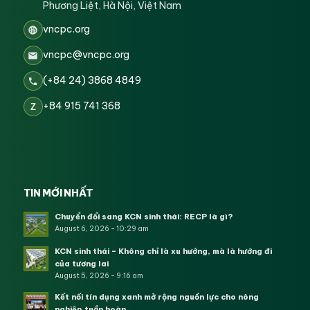
Phương Liệt, Hà Nội, Việt Nam
vncpc.org
vncpc@vncpc.org
(+84 24) 3868 4849
+84 915 741 368
Z
TIN MỚI NHẤT
Chuyển đổi sang KCN sinh thái: RECP là gì?
August 6, 2026 - 10:29 am
KCN sinh thái – Không chỉ là xu hướng, mà là hướng đi
của tương lai
August 5, 2026 - 9:16 am
Kết nối tín dụng xanh mở rộng nguồn lực cho nông
nghiệp tuần hoàn