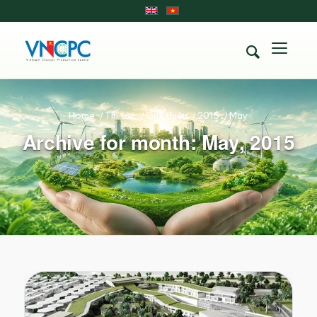
Home
/
Tin tức
/
Giới thiệu
/
2015
/
May
Archive for month: May, 2015