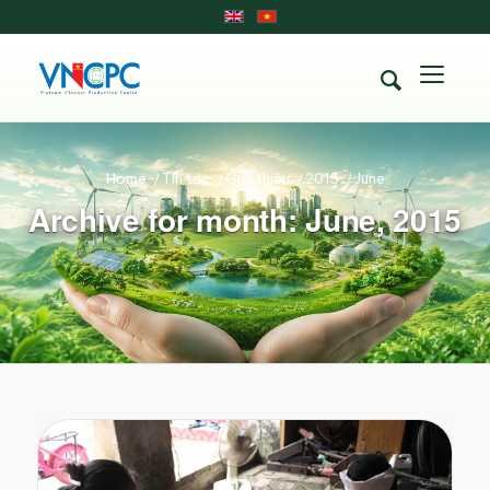
Home
/
Tin tức
/
Giới thiệu
/
2015
/
June
Archive for month: June, 2015