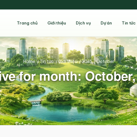
Trang chủ
Giới thiệu
Dịch vụ
Dự án
Tin tức
Home
/
Tin tức
/
Giới thiệu
/
2015
/
October
ive for month: October,