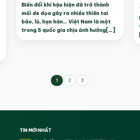
Biến đổi khí hậu hiện đã trở thành
mối de dọa gây ra nhiều thiên tai
bão, lũ, hạn hán… Việt Nam là một
trong 5 quốc gia chịu ảnh hưởng[...]
1
2
3
TIN MỚI NHẤT