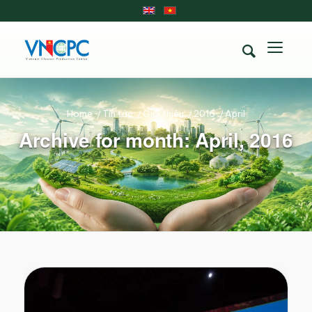
Home
/
Tin tức
/
Giới thiệu
/
2016
/
April
Archive for month: April, 2016