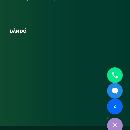
BẢN ĐỒ
Z