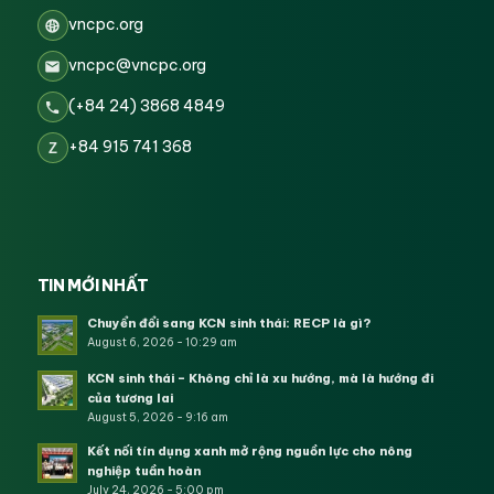
vncpc.org
vncpc@vncpc.org
(+84 24) 3868 4849
+84 915 741 368
Z
TIN MỚI NHẤT
Chuyển đổi sang KCN sinh thái: RECP là gì?
August 6, 2026 - 10:29 am
KCN sinh thái – Không chỉ là xu hướng, mà là hướng đi
của tương lai
August 5, 2026 - 9:16 am
Kết nối tín dụng xanh mở rộng nguồn lực cho nông
nghiệp tuần hoàn
July 24, 2026 - 5:00 pm