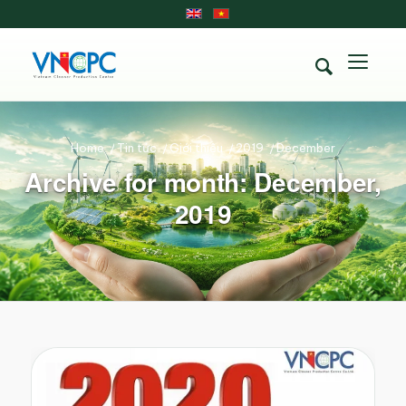
Home
/
Tin tức
/
Giới thiệu
/
2019
/
December
Archive for month: December,
2019