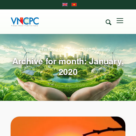
Home
/
Tin tức
/
Giới thiệu
/
2020
/
January
Archive for month: January,
2020