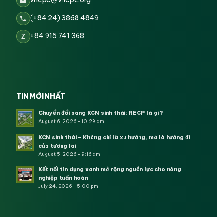
vncpc@vncpc.org
(+84 24) 3868 4849
+84 915 741 368
Z
TIN MỚI NHẤT
Chuyển đổi sang KCN sinh thái: RECP là gì?
August 6, 2026 - 10:29 am
KCN sinh thái – Không chỉ là xu hướng, mà là hướng đi
của tương lai
August 5, 2026 - 9:16 am
Kết nối tín dụng xanh mở rộng nguồn lực cho nông
nghiệp tuần hoàn
July 24, 2026 - 5:00 pm