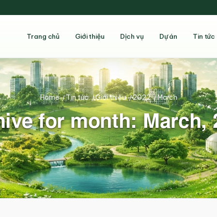
Trang chủ
Giới thiệu
Dịch vụ
Dự án
Tin tức
Home
/
Tin tức
/
Giới thiệu
/
2022
/
March
ive for month: March,