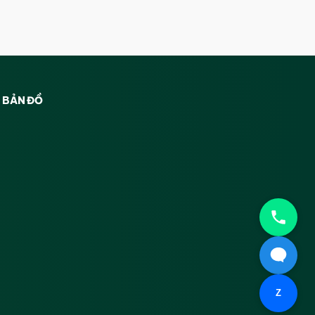
BẢN ĐỒ
Z