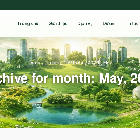
Trang chủ
Giới thiệu
Dịch vụ
Dự án
Tin tức
Home
/
Tin tức
/
Giới thiệu
/
2023
/
May
chive for month: May, 2