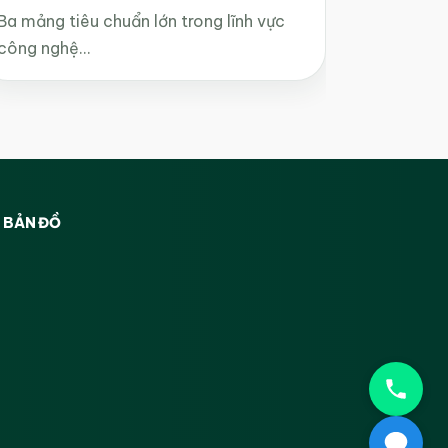
Ba mảng tiêu chuẩn lớn trong lĩnh vực
công nghệ…
BẢN ĐỒ