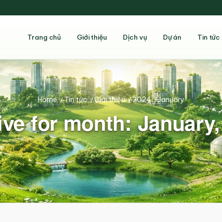
Trang chủ
Giới thiệu
Dịch vụ
Dự án
Tin tức
Home
/
Tin tức
/
Giới thiệu
/
2024
/
January
ive for month: January,