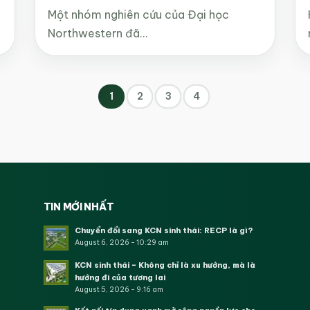
Một nhóm nghiên cứu của Đại học
Northwestern đã…
1
2
3
4
TIN MỚI NHẤT
Chuyển đổi sang KCN sinh thái: RECP là gì?
August 6, 2026 - 10:29 am
KCN sinh thái – Không chỉ là xu hướng, mà là
hướng đi của tương lai
August 5, 2026 - 9:16 am