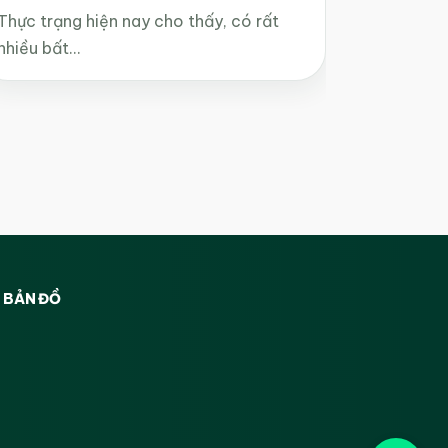
Thực trạng hiện nay cho thấy, có rất
nhiều bất…
BẢN ĐỒ