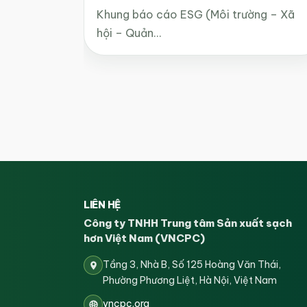
Khung báo cáo ESG (Môi trường – Xã
hội – Quản…
LIÊN HỆ
Công ty TNHH Trung tâm Sản xuất sạch
hơn Việt Nam (VNCPC)
Tầng 3, Nhà B, Số 125 Hoàng Văn Thái,
Phường Phương Liệt, Hà Nội, Việt Nam
vncpc.org