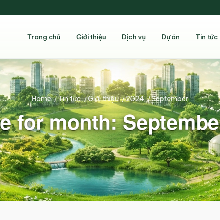
Trang chủ
Giới thiệu
Dịch vụ
Dự án
Tin tức
Home
/
Tin tức
/
Giới thiệu
/
2024
/
September
e for month: Septembe