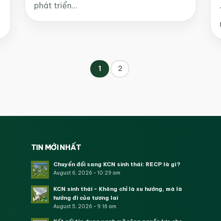
phát triển…
1
2
TIN MỚI NHẤT
Chuyển đổi sang KCN sinh thái: RECP là gì?
August 6, 2026 - 10:29 am
KCN sinh thái – Không chỉ là xu hướng, mà là
hướng đi của tương lai
August 5, 2026 - 9:16 am