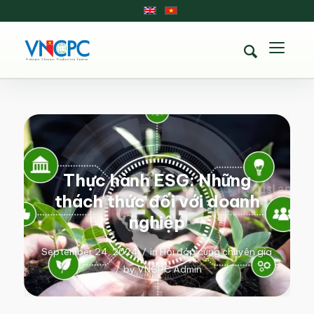
Thực hành ESG: Những
thách thức đối với doanh
nghiệp
September 24, 2024
/
in
Hỏi đáp cùng chuyên gia
/
by
VNCPC Admin