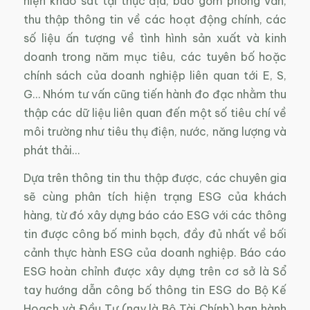
hiện khảo sát tại thực địa, bao gồm phỏng vấn,
thu thập thông tin về các hoạt động chính, các
số liệu ấn tượng về tình hình sản xuất và kinh
doanh trong năm mục tiêu, các tuyên bố hoặc
chính sách của doanh nghiệp liên quan tới E, S,
G… Nhóm tư vấn cũng tiến hành đo đạc nhằm thu
thập các dữ liệu liên quan đến một số tiêu chí về
môi trường như tiêu thụ điện, nước, năng lượng và
phát thải…
Dựa trên thông tin thu thập được, các chuyên gia
sẽ cùng phân tích hiện trạng ESG của khách
hàng, từ đó xây dựng báo cáo ESG với các thông
tin được công bố minh bạch, đầy đủ nhất về bối
cảnh thực hành ESG của doanh nghiệp. Báo cáo
ESG hoàn chỉnh được xây dựng trên cơ sở là Sổ
tay hướng dẫn công bố thông tin ESG do Bộ Kế
Hoạch và Đầu Tư (nay là Bộ Tài Chính) ban hành