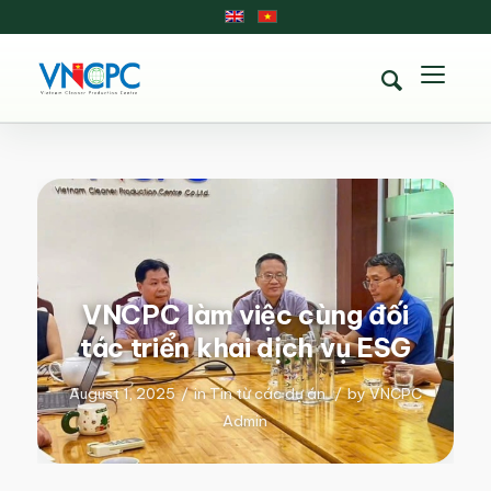
VNCPC làm việc cùng đối
tác triển khai dịch vụ ESG
August 1, 2025
/
in
Tin từ các dự án
/
by
VNCPC
Admin