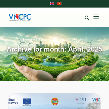
Home
/
Tin tức
/
Giới thiệu
/
2025
/
April
Archive for month: April, 2025