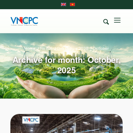
Home
/
Tin tức
/
Giới thiệu
/
2025
/
October
Archive for month: October,
2025