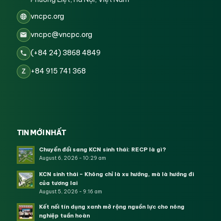
vncpc.org
vncpc@vncpc.org
(+84 24) 3868 4849
+84 915 741 368
Z
TIN MỚI NHẤT
Chuyển đổi sang KCN sinh thái: RECP là gì?
August 6, 2026 - 10:29 am
KCN sinh thái – Không chỉ là xu hướng, mà là hướng đi
của tương lai
August 5, 2026 - 9:16 am
Kết nối tín dụng xanh mở rộng nguồn lực cho nông
nghiệp tuần hoàn