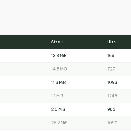
Size
Hits
13.3 MiB
168
14.8 MiB
727
11.8 MiB
1093
1.1 MiB
1245
2.0 MiB
985
26.2 MiB
1090