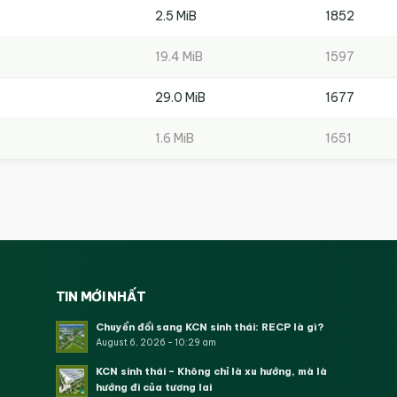
2.5 MiB
1852
19.4 MiB
1597
29.0 MiB
1677
1.6 MiB
1651
TIN MỚI NHẤT
Chuyển đổi sang KCN sinh thái: RECP là gì?
August 6, 2026 - 10:29 am
KCN sinh thái – Không chỉ là xu hướng, mà là
hướng đi của tương lai