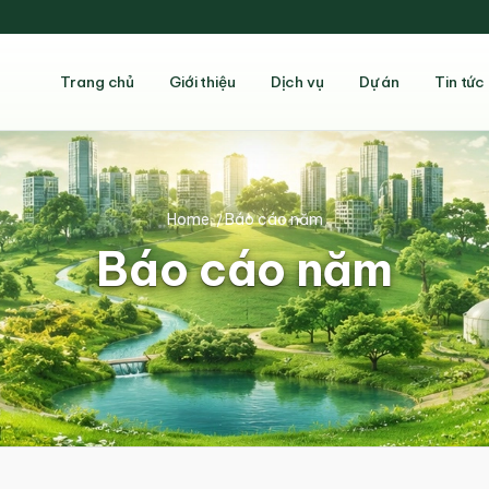
Trang chủ
Giới thiệu
Dịch vụ
Dự án
Tin tức
Home
/
Báo cáo năm
Báo cáo năm