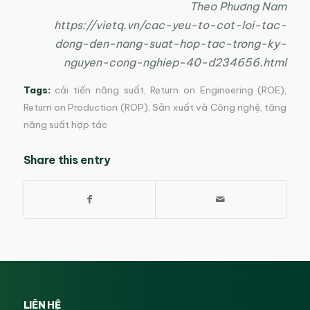
Theo Phuơng Nam
https://vietq.vn/cac-yeu-to-cot-loi-tac-
dong-den-nang-suat-hop-tac-trong-ky-
nguyen-cong-nghiep-40-d234656.html
Tags:
cải tiến năng suất
,
Return on Engineering (ROE)
,
Return on Production (ROP)
,
Sản xuất và Công nghệ
,
tăng
năng suất hợp tác
Share this entry
LIÊN HỆ