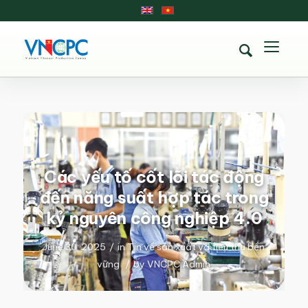
Các yếu tố cốt lõi tác động
đến năng suất hợp tác trong
kỷ nguyên công nghiệp 4.0
June 30, 2025
/
in
Tin về sản xuất và tiêu thụ bền
vững
/
by
VNCPC Admin