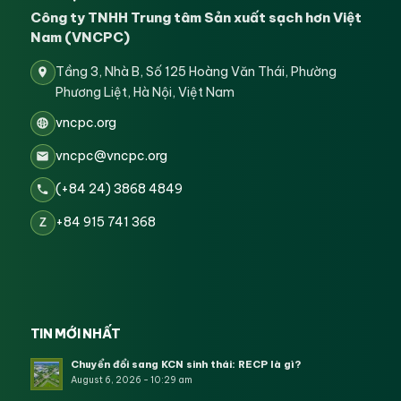
Công ty TNHH Trung tâm Sản xuất sạch hơn Việt
Nam (VNCPC)
Tầng 3, Nhà B, Số 125 Hoàng Văn Thái, Phường
Phương Liệt, Hà Nội, Việt Nam
vncpc.org
vncpc@vncpc.org
(+84 24) 3868 4849
+84 915 741 368
Z
TIN MỚI NHẤT
Chuyển đổi sang KCN sinh thái: RECP là gì?
August 6, 2026 - 10:29 am