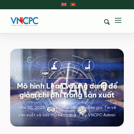
Mô hình Lean và ứng dụng để
giảm chi phí trong sản xuất
June 20, 2025
/
in
Hỏi đáp cùng chuyên gia
,
Tin về
sản xuất và tiêu thụ bền vững
/
by
VNCPC Admin