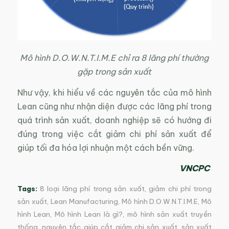
Mô hình D.O.W.N.T.I.M.E chỉ ra 8 lãng phí thường
gặp trong sản xuất
Như vậy, khi hiểu về các nguyên tắc của mô hình
Lean cũng như nhận diện được các lãng phí trong
quá trình sản xuất, doanh nghiệp sẽ có hướng đi
đúng trong việc cắt giảm chi phí sản xuất để
giúp tối đa hóa lợi nhuận một cách bền vững.
VNCPC
Tags:
8 loại lãng phí trong sản xuất
,
giảm chi phí trong
sản xuất
,
Lean Manufacturing
,
Mô hình D.O.W.N.T.I.M.E
,
Mô
hình Lean
,
Mô hình Lean là gì?
,
mô hình sản xuất truyền
thống
,
nguyên tắc giúp cắt giảm chi sản xuất
,
sản xuất