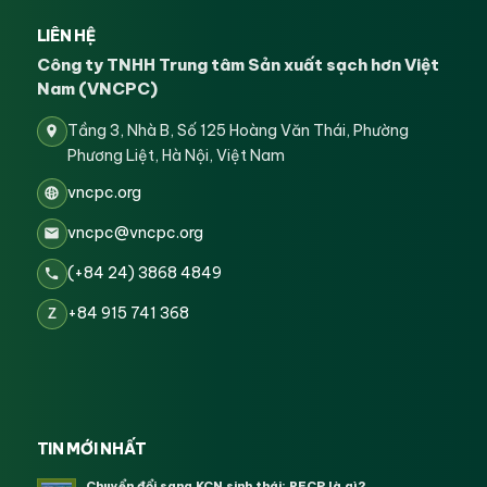
LIÊN HỆ
Công ty TNHH Trung tâm Sản xuất sạch hơn Việt
Nam (VNCPC)
Tầng 3, Nhà B, Số 125 Hoàng Văn Thái, Phường
Phương Liệt, Hà Nội, Việt Nam
vncpc.org
vncpc@vncpc.org
(+84 24) 3868 4849
+84 915 741 368
Z
TIN MỚI NHẤT
Chuyển đổi sang KCN sinh thái: RECP là gì?