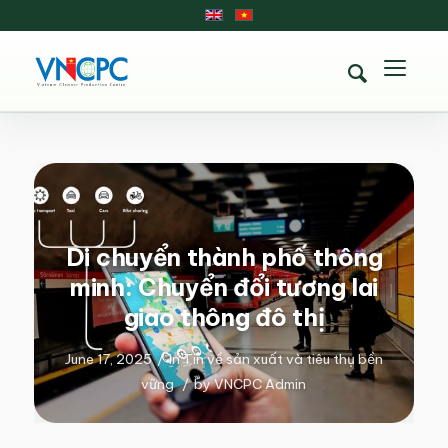
Di chuyển thành phố thông
minh: Chuyển đổi tương lai
giao thông đô thị
June 17, 2025
/
in
Tin về sản xuất và tiêu thụ bền
vững
/
by
VNCPC Admin