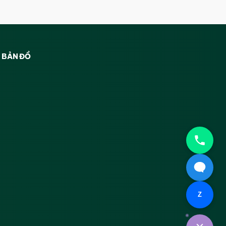
BẢN ĐỒ
Z