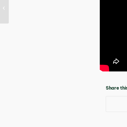
Những đất nước có
công nghệ sạch nhất
thế giới
Share thi