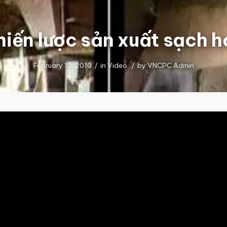
hiến lược sản xuất sạch h
February 10, 2010
/
in
Video
/
by
VNCPC Admin