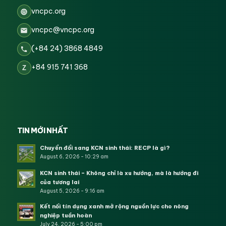
vncpc.org
vncpc@vncpc.org
(+84 24) 3868 4849
+84 915 741 368
Z
TIN MỚI NHẤT
Chuyển đổi sang KCN sinh thái: RECP là gì?
August 6, 2026 - 10:29 am
KCN sinh thái – Không chỉ là xu hướng, mà là hướng đi
của tương lai
August 5, 2026 - 9:16 am
Kết nối tín dụng xanh mở rộng nguồn lực cho nông
nghiệp tuần hoàn
July 24, 2026 - 5:00 pm