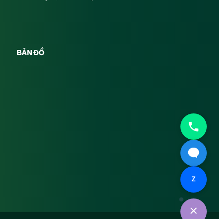
BẢN ĐỒ
Z