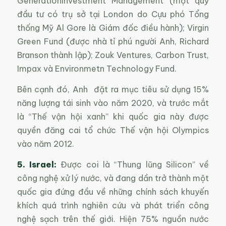
GenerationInvestment Management (một quỹ
đầu tư có trụ sở tại London do Cựu phó Tổng
thống Mỹ Al Gore là Giám đốc điều hành); Virgin
Green Fund (được nhà tỉ phú người Anh, Richard
Branson thành lập); Zouk Ventures, Carbon Trust,
Impax và Environmetn Technology Fund.
Bên cạnh đó, Anh đặt ra mục tiêu sử dụng 15%
năng lượng tái sinh vào năm 2020, và trước mắt
là “Thế vận hội xanh” khi quốc gia này được
quyền đăng cai tổ chức Thế vận hội Olympics
vào năm 2012.
5. Israel:
Được coi là “Thung lũng Silicon” về
công nghệ xử lý nước, và đang dần trở thành một
quốc gia đứng đầu về những chính sách khuyến
khích quá trình nghiên cứu và phát triển công
nghệ sạch trên thế giới. Hiện 75% nguồn nước