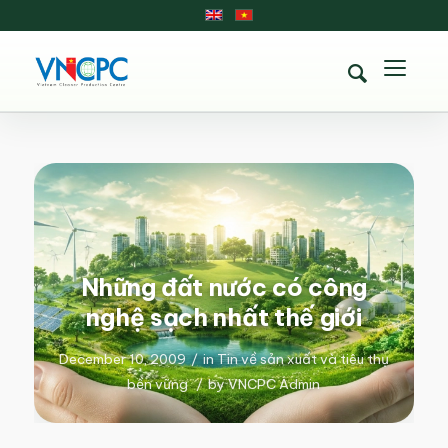
Những đất nước có công
nghệ sạch nhất thế giới
December 10, 2009
/
in
Tin về sản xuất và tiêu thụ
bền vững
/
by
VNCPC Admin