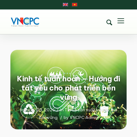
Kinh tế tuần hoàn – Hướng đi
tất yếu cho phát triển bền
vững
January 29, 2026
/
in
Tin về sản xuất và tiêu thụ
bền vững
/
by
VNCPC Admin