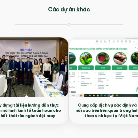
Các dự án khác
 dựng tài liệu hướng dẫn thực
Cung cấp dịch vụ xác định và
n mô hình kinh tế tuần hoàn cho
nối các bên liên quan trong lĩn
hất thải rắn ngành dệt may
than sinh học tại Việt Nam