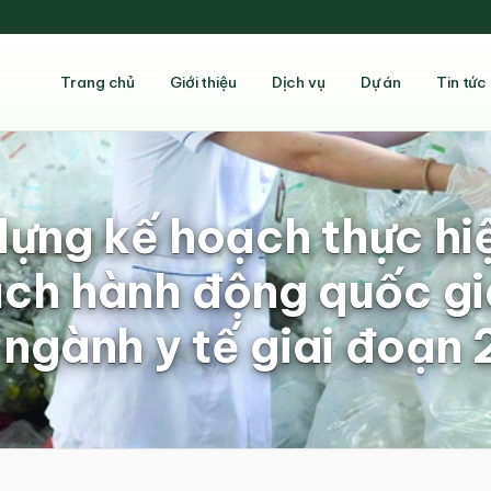
Trang chủ
Giới thiệu
Dịch vụ
Dự án
Tin tức
dựng kế hoạch thực hiệ
ch hành động quốc gi
 ngành y tế giai đoạn