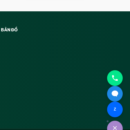
BẢN ĐỒ
Z