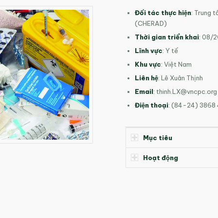
Đối tác thực hiện
: Trung 
(CHERAD)
Thời gian triển khai
: 08/
Lĩnh vực
: Y tế
Khu vực
: Việt Nam
Liên hệ
: Lê Xuân Thịnh
Email
:
thinh.LX@vncpc.org
Điện thoại
: (84-24) 3868
Mục tiêu
Hoạt động