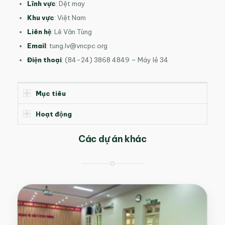
Lĩnh vực
: Dệt may
Khu vực
: Việt Nam
Liên hệ
: Lê Văn Tùng
Email
:
tung.lv@vncpc.org
Điện thoại
: (84-24) 3868 4849 – Máy lẻ 34
Mục tiêu
Hoạt động
Các dự án khác