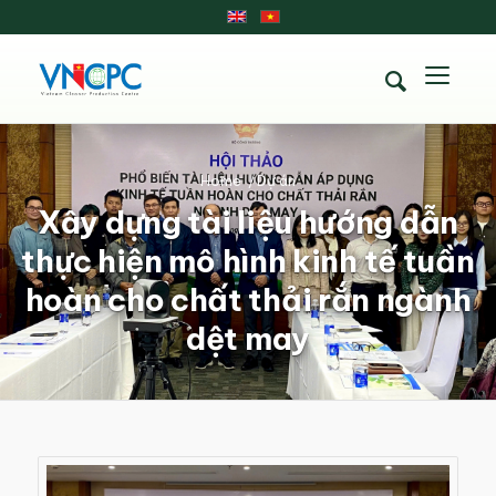
Home
/
Dự án
Xây dựng tài liệu hướng dẫn
thực hiện mô hình kinh tế tuần
hoàn cho chất thải rắn ngành
dệt may