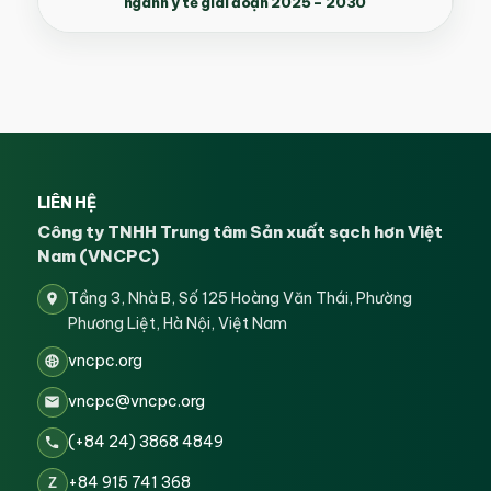
ngành y tế giai đoạn 2025 – 2030
LIÊN HỆ
Công ty TNHH Trung tâm Sản xuất sạch hơn Việt
Nam (VNCPC)
Tầng 3, Nhà B, Số 125 Hoàng Văn Thái, Phường
Phương Liệt, Hà Nội, Việt Nam
vncpc.org
vncpc@vncpc.org
(+84 24) 3868 4849
+84 915 741 368
Z