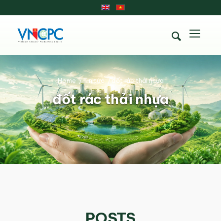
Home
/
Tin tức
/
đốt rác thải nhựa
đốt rác thải nhựa
POSTS