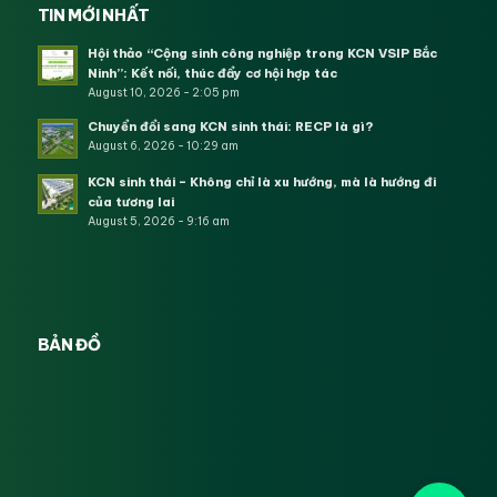
TIN MỚI NHẤT
Hội thảo “Cộng sinh công nghiệp trong KCN VSIP Bắc
Ninh”: Kết nối, thúc đẩy cơ hội hợp tác
August 10, 2026 - 2:05 pm
Chuyển đổi sang KCN sinh thái: RECP là gì?
August 6, 2026 - 10:29 am
KCN sinh thái – Không chỉ là xu hướng, mà là hướng đi
của tương lai
August 5, 2026 - 9:16 am
BẢN ĐỒ