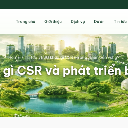
Trang chủ
Giới thiệu
Dịch vụ
Dự án
Tin tức
Home
/
Tin tức
/
ESG khác gì CSR và phát triển bền vững?
gì CSR và phát triển