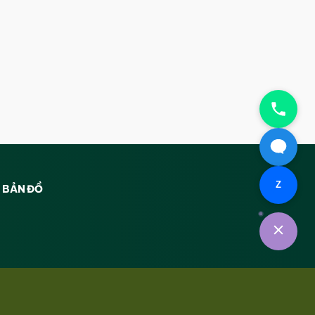
Z
BẢN ĐỒ