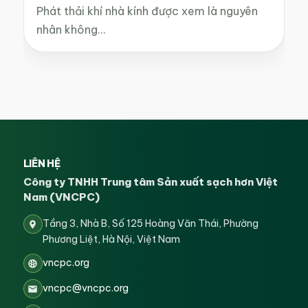
Phát thải khí nhà kính được xem là nguyên
nhân không…
LIÊN HỆ
Công ty TNHH Trung tâm Sản xuất sạch hơn Việt
Nam (VNCPC)
Tầng 3, Nhà B, Số 125 Hoàng Văn Thái, Phường
Phương Liệt, Hà Nội, Việt Nam
vncpc.org
vncpc@vncpc.org