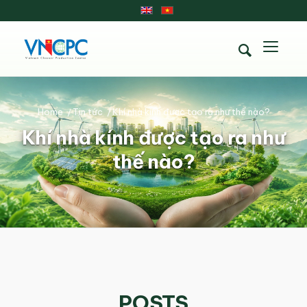
Home
/
Tin tức
/
Khí nhà kính được tạo ra như thế nào?
Khí nhà kính được tạo ra như
thế nào?
POSTS