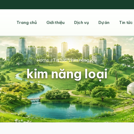
Trang chủ
Giới thiệu
Dịch vụ
Dự án
Tin tức
Home
/
Tin tức
/
kim năng loại
kim năng loại