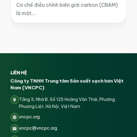
Cơ chế điều chỉnh biên giới carbon (CBAM)
là một…
LIÊN HỆ
Công ty TNHH Trung tâm Sản xuất sạch hơn Việt
Nam (VNCPC)
Tầng 3, Nhà B, Số 125 Hoàng Văn Thái, Phường
Phương Liệt, Hà Nội, Việt Nam
vncpc.org
vncpc@vncpc.org