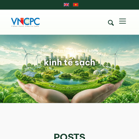
Home
/
Tin tức
/
kinh tế sạch
kinh tế sạch
POSTS