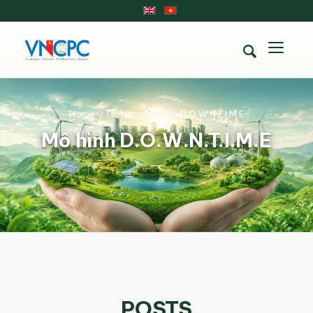
Home
/
Tin tức
/
Mô hình D.O.W.N.T.I.M.E
Mô hình D.O.W.N.T.I.M.E
POSTS