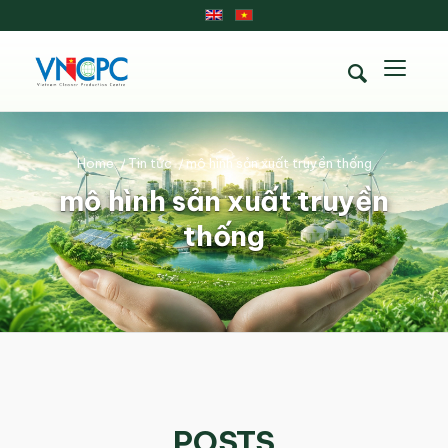
Home
/
Tin tức
/
mô hình sản xuất truyền thống
mô hình sản xuất truyền
thống
POSTS