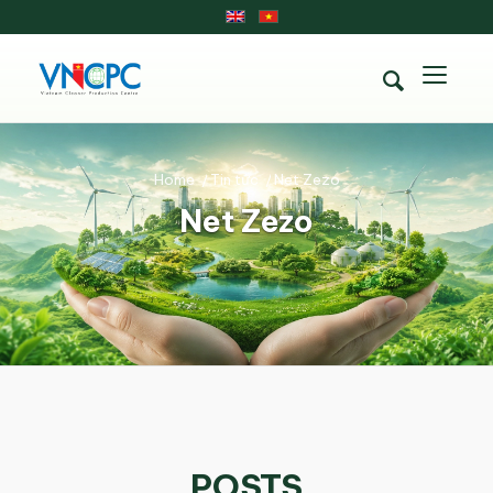
Home
/
Tin tức
/
Net Zezo
Net Zezo
POSTS