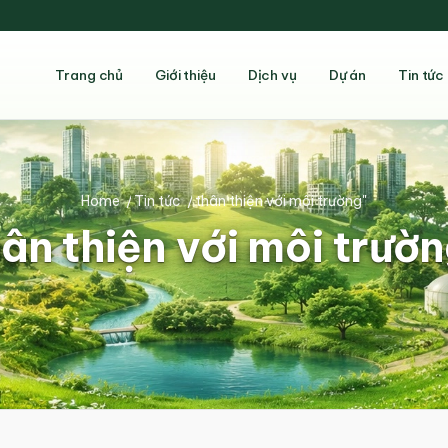
Trang chủ
Giới thiệu
Dịch vụ
Dự án
Tin tức
Home
/
Tin tức
/
thân thiện với môi trường"
ân thiện với môi trườ