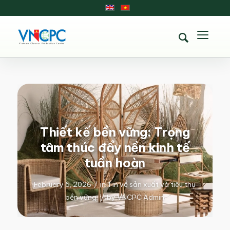
Thiết kế bền vững: Trọng
tâm thúc đẩy nền kinh tế
tuần hoàn
February 5, 2026
/
in
Tin về sản xuất và tiêu thụ
bền vững
/
by
VNCPC Admin