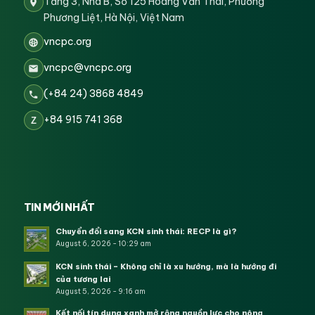
Tầng 3, Nhà B, Số 125 Hoàng Văn Thái, Phường
Phương Liệt, Hà Nội, Việt Nam
vncpc.org
vncpc@vncpc.org
(+84 24) 3868 4849
+84 915 741 368
Z
TIN MỚI NHẤT
Chuyển đổi sang KCN sinh thái: RECP là gì?
August 6, 2026 - 10:29 am
KCN sinh thái – Không chỉ là xu hướng, mà là hướng đi
của tương lai
August 5, 2026 - 9:16 am
Kết nối tín dụng xanh mở rộng nguồn lực cho nông