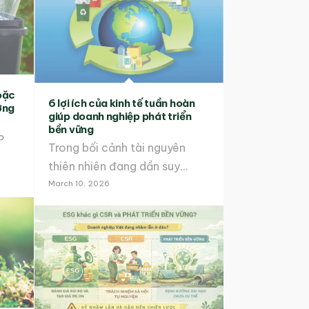
oặc
6 lợi ích của kinh tế tuần hoàn
ợng
giúp doanh nghiệp phát triển
bền vững
P
Trong bối cảnh tài nguyên
thiên nhiên đang dần suy…
March 10, 2026