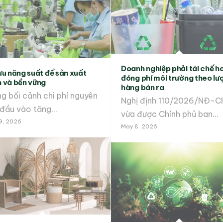
Doanh nghiệp phải tái chế h
ưu năng suất để sản xuất
đóng phí môi trường theo lư
 và bền vững
hàng bán ra
g bối cảnh chi phí nguyên
Nghị định 110/2026/NĐ-C
u đầu vào tăng…
vừa được Chính phủ ban…
9, 2026
May 8, 2026