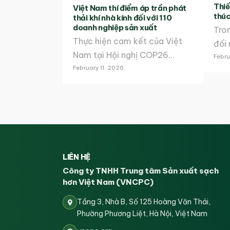
Thiế
Việt Nam thí điểm áp trần phát
thúc
thải khí nhà kính đối với 110
doanh nghiệp sản xuất
Tron
Thực hiện cam kết của Việt
đối
Nam tại Hội nghị COP26…
Febru
February 11, 2026
LIÊN HỆ
Công ty TNHH Trung tâm Sản xuất sạch
hơn Việt Nam (VNCPC)
Tầng 3, Nhà B, Số 125 Hoàng Văn Thái,
Phường Phương Liệt, Hà Nội, Việt Nam