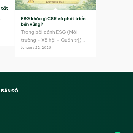
 tất
ESG khác gì CSR và phát triển
í
bền vững?
Trong bối cảnh ESG (Môi
trường - Xã hội - Quản trị)…
January 22, 2026
BẢN ĐỒ