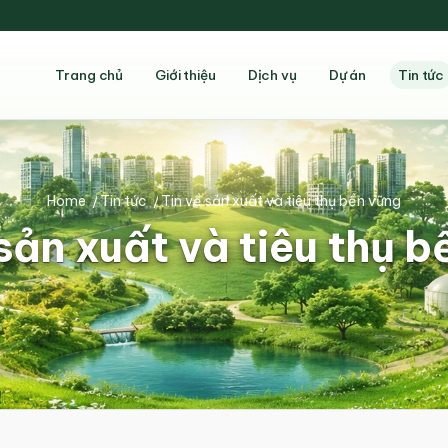
Trang chủ
Giới thiệu
Dịch vụ
Dự án
Tin tức
Home
/
Tin tức
/
Tin về sản xuất và tiêu thụ bền vững
sản xuất và tiêu thụ 