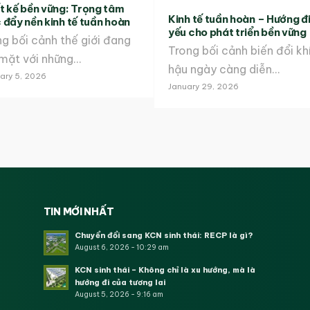
t kế bền vững: Trọng tâm
Kinh tế tuần hoàn – Hướng đi
 đẩy nền kinh tế tuần hoàn
yếu cho phát triển bền vững
g bối cảnh thế giới đang
Trong bối cảnh biến đổi kh
 mặt với những…
hậu ngày càng diễn…
ary 5, 2026
January 29, 2026
TIN MỚI NHẤT
Chuyển đổi sang KCN sinh thái: RECP là gì?
August 6, 2026 - 10:29 am
KCN sinh thái – Không chỉ là xu hướng, mà là
hướng đi của tương lai
August 5, 2026 - 9:16 am