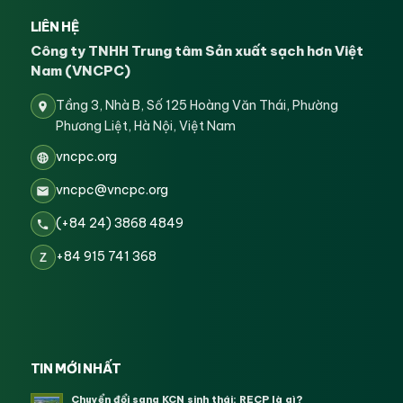
LIÊN HỆ
Công ty TNHH Trung tâm Sản xuất sạch hơn Việt
Nam (VNCPC)
Tầng 3, Nhà B, Số 125 Hoàng Văn Thái, Phường
Phương Liệt, Hà Nội, Việt Nam
vncpc.org
vncpc@vncpc.org
(+84 24) 3868 4849
+84 915 741 368
Z
TIN MỚI NHẤT
Chuyển đổi sang KCN sinh thái: RECP là gì?