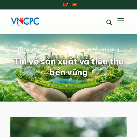
Home
/
Tin tức
/
Tin về sản xuất và tiêu thụ bền vững
Tin về sản xuất và tiêu thụ
bền vững