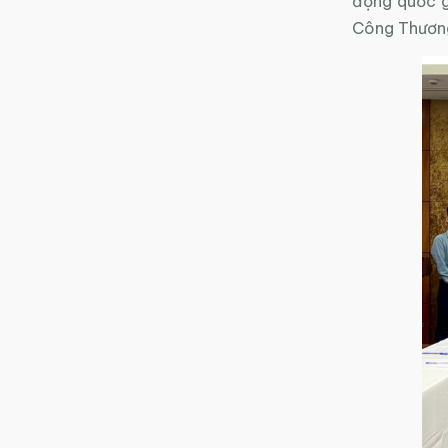
động quốc g
Công Thương