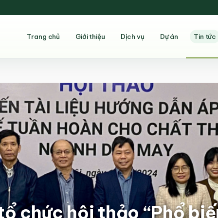
Trang chủ
Giới thiệu
Dịch vụ
Dự án
Tin tức
 chức hội thảo “Phổ biến