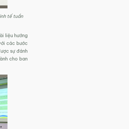
inh tế tuần
i liệu hướng
với các bước
được sự đánh
dành cho ban