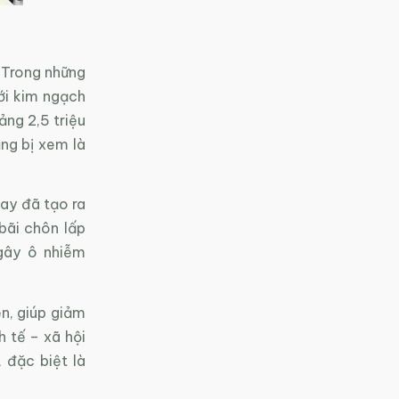
 Trong những
ới kim ngạch
ng 2,5 triệu
ng bị xem là
ay đã tạo ra
bãi chôn lấp
gây ô nhiễm
ện, giúp giảm
h tế – xã hội
 đặc biệt là