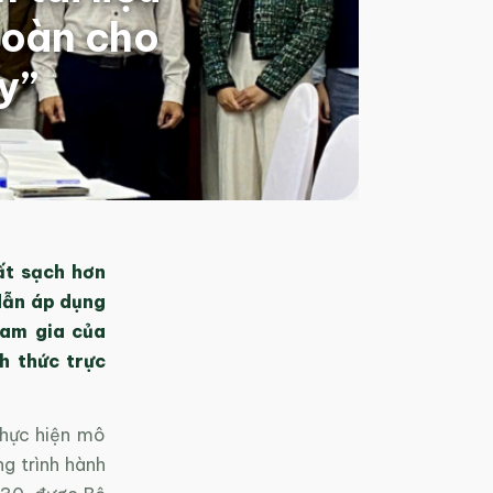
hoàn cho
ay”
ất sạch hơn
 dẫn áp dụng
ham gia của
h thức trực
thực hiện mô
g trình hành