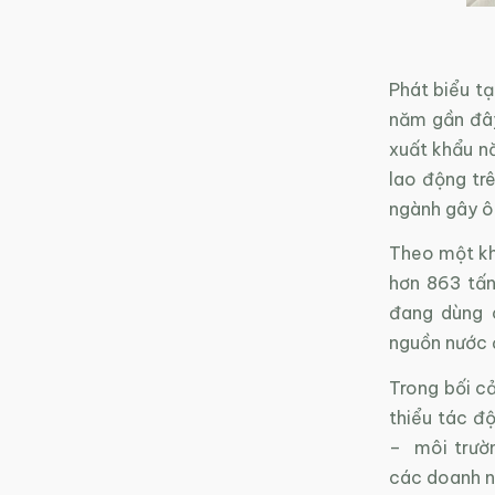
Phát biểu t
năm gần đây
xuất khẩu n
lao động tr
ngành gây ô
Theo một kh
hơn 863 tấn
đang dùng 
nguồn nước đ
Trong bối cả
thiểu tác độ
– môi trườn
các doanh n