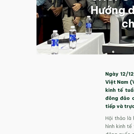
Hướng d
ch
Ngày 12/12
Việt Nam (
k
inh tế tu
đông đảo c
tiếp và trự
Hội thảo là
hình kinh t