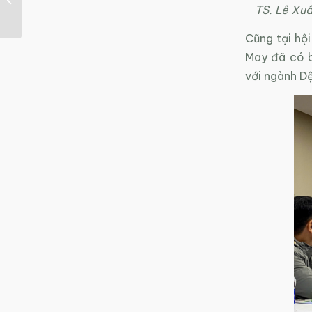
TS. Lê Xuâ
liệu Hướng dẫn...
Cũng tại hộ
May đã có b
với ngành Dệ