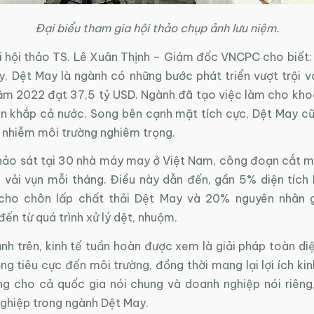
Đại biểu tham gia hội thảo chụp ảnh lưu niệm.
ại hội thảo TS. Lê Xuân Thịnh – Giám đốc VNCPC cho biết:
, Dệt May là ngành có những bước phát triển vượt trội v
ăm 2022 đạt 37,5 tỷ USD. Ngành đã tạo việc làm cho khoả
ên khắp cả nước. Song bên cạnh mặt tích cực, Dệt May cũ
 nhiễm môi trường nghiêm trọng.
ảo sát tại 30 nhà máy may ở Việt Nam, công đoạn cắt m
 vải vụn mỗi tháng. Điều này dẫn đến, gần 5% diện tích 
cho chôn lấp chất thải Dệt May và 20% nguyên nhân 
ến từ quá trình xử lý dệt, nhuộm.
nh trên, kinh tế tuần hoàn được xem là giải pháp toàn di
ng tiêu cực đến môi trường, đồng thời mang lại lợi ích kin
g cho cả quốc gia nói chung và doanh nghiệp nói riêng,
ghiệp trong ngành Dệt May.