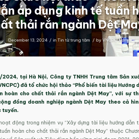
ẫn áp dụng kinh tế tuần 
ất thải rắn ngành Dệt M
December 13, 2024
/
in
Tin từ trung tâm
/
by
VNCPC Admin
/2024, tại Hà Nội, Công ty TNHH Trung tâm Sản xu
VNCPC) đã tổ chức hội thảo
“
Phổ biến tài liệu Hướng
ần hoàn cho chất thải rắn ngành
D
ệt
M
ay
”,
với sự t
ộng đồng doanh nghiệp ngành Dệt May theo cả hìn
c tuyến.
 hoạt động trong nhiệm vụ “Xây dựng tài liệu hướng dẫn 
ế tuần hoàn cho chất thải rắn ngành Dệt May” thuộc Chươn