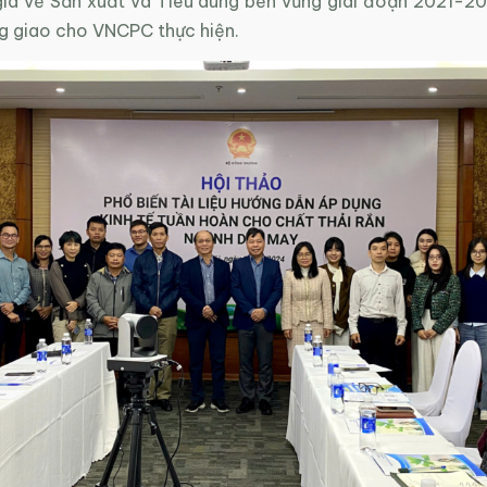
ia về Sản xuất và Tiêu dùng bền vững giai đoạn 2021-2
 giao cho VNCPC thực hiện.