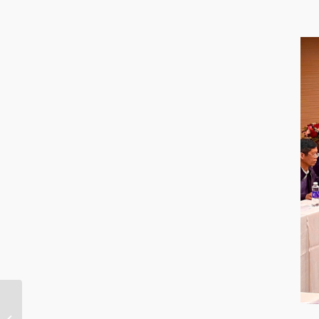
MỜI THAM GIA HỘI
THẢO – Phổ biến tài