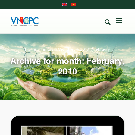
Home
/
Tin tức
/
Giới thiệu
/
2010
/
February
Archive for month: February,
2010