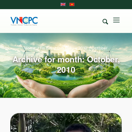
Home
/
Tin tức
/
Giới thiệu
/
2010
/
October
Archive for month: October,
2010