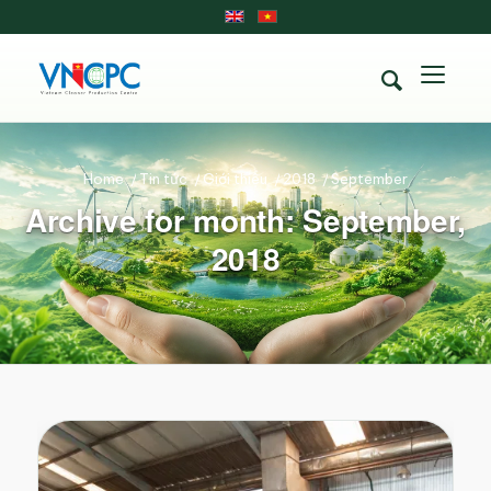
Home
/
Tin tức
/
Giới thiệu
/
2018
/
September
Archive for month: September,
2018