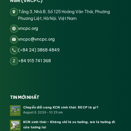
Nam (VNCPC)
Tầng 3, Nhà B, Số 125 Hoàng Văn Thái, Phường
Phương Liệt, Hà Nội, Việt Nam
vncpc.org
vncpc@vncpc.org
(+84 24) 3868 4849
+84 915 741 368
Z
TIN MỚI NHẤT
Chuyển đổi sang KCN sinh thái: RECP là gì?
August 6, 2026 - 10:29 am
KCN sinh thái – Không chỉ là xu hướng, mà là hướng đi
của tương lai