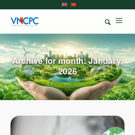
Home
/
Tin tức
/
Giới thiệu
/
2026
/
January
Archive for month: January,
2026