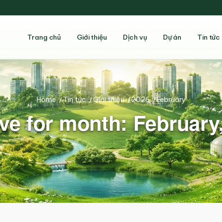
Trang chủ
Giới thiệu
Dịch vụ
Dự án
Tin tức
Home
/
Tin tức
/
Giới thiệu
/
2026
/
February
ve for month: February