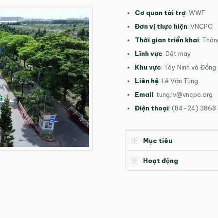
Cơ quan tài trợ
:
WWF
Đơn vị thực hiện
:
VNCPC
Thời gian triển khai
:
Thán
Lĩnh vực
:
Dệt may
Khu vực
:
Tây Ninh và Đồng
Liên hệ
:
Lê Văn Tùng
Email
:
tung.lv@vncpc.org
Điện thoại
:
(84-24) 3868 
Mục tiêu
Hoạt động