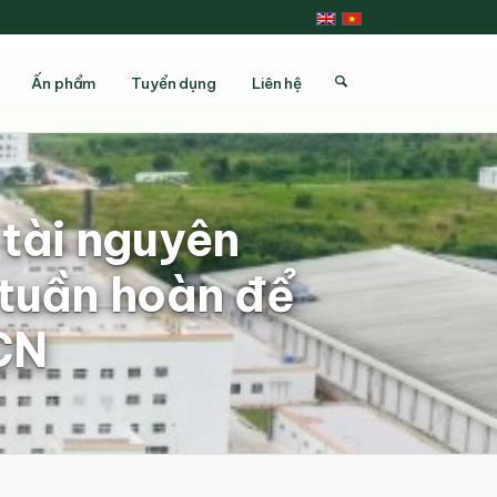
Ấn phẩm
Tuyển dụng
Liên hệ
tài nguyên
 tuần hoàn để
KCN