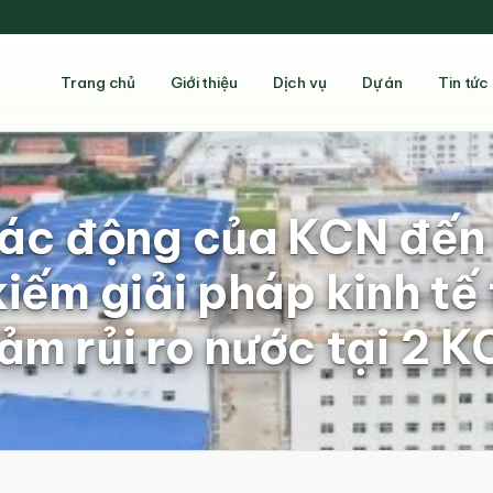
Trang chủ
Giới thiệu
Dịch vụ
Dự án
Tin tức
tác động của KCN đến 
kiếm giải pháp kinh tế
ảm rủi ro nước tại 2 