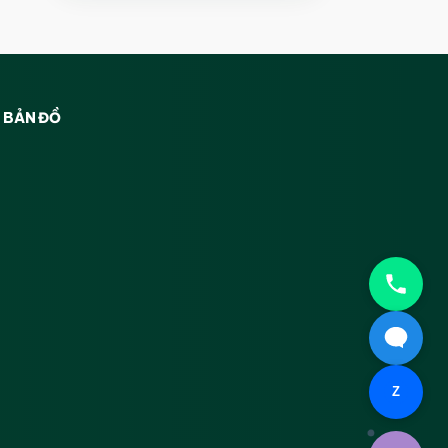
BẢN ĐỒ
Z